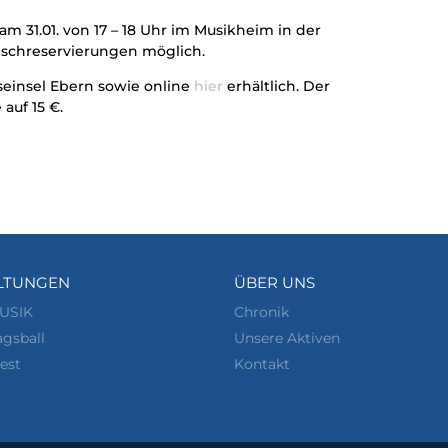
 am 31.01. von 17 – 18 Uhr im Musikheim in der
ischreservierungen möglich.
eseinsel Ebern sowie online
hier
erhältlich. Der
auf 15 €.
LTUNGEN
ÜBER UNS
USIK
Chronik
gsball
Unsere Aktiven
est
Kontakt