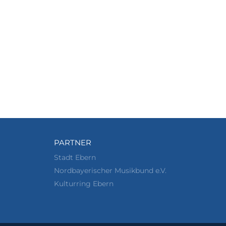
PARTNER
Stadt Ebern
Nordbayerischer Musikbund e.V.
Kulturring Ebern