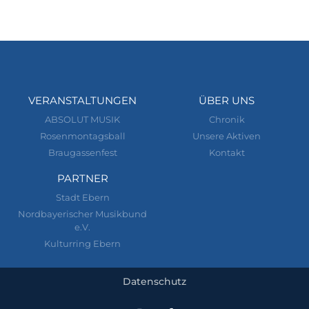
VERANSTALTUNGEN
ÜBER UNS
ABSOLUT MUSIK
Chronik
Rosenmontagsball
Unsere Aktiven
Braugassenfest
Kontakt
PARTNER
Stadt Ebern
Nordbayerischer Musikbund
e.V.
Kulturring Ebern
Datenschutz